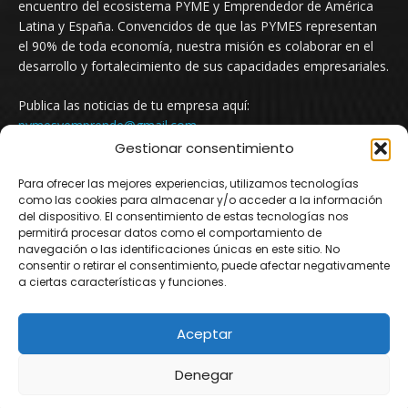
encuentro del ecosistema PYME y Emprendedor de América
Latina y España. Convencidos de que las PYMES representan
el 90% de toda economía, nuestra misión es colaborar en el
desarrollo y fortalecimiento de sus capacidades empresariales.
Publica las noticias de tu empresa aquí:
pymesyemprende@gmail.com
Gestionar consentimiento
Para ofrecer las mejores experiencias, utilizamos tecnologías
SÍGUENOS
como las cookies para almacenar y/o acceder a la información
del dispositivo. El consentimiento de estas tecnologías nos
permitirá procesar datos como el comportamiento de
navegación o las identificaciones únicas en este sitio. No
consentir o retirar el consentimiento, puede afectar negativamente
a ciertas características y funciones.
Aceptar
© Newspaper WordPress Theme by TagDiv
Denegar
Argentina
Mexico
Uruguay
Chile
Colombia
España
Newsletter