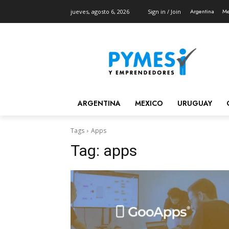
Argentina
Me
jueves, agosto 6, 2026
Sign in / Join
ARGENTINA
MEXICO
URUGUAY
Tags
Apps
Tag:
apps