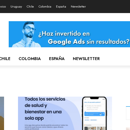
xico
Uruguay
Chile
Colombia
España
Newsletter
CHILE
COLOMBIA
ESPAÑA
NEWSLETTER