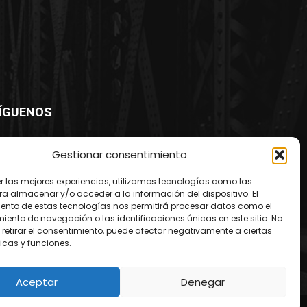
ÍGUENOS
Gestionar consentimiento
er las mejores experiencias, utilizamos tecnologías como las
ra almacenar y/o acceder a la información del dispositivo. El
ento de estas tecnologías nos permitirá procesar datos como el
ento de navegación o las identificaciones únicas en este sitio. No
 retirar el consentimiento, puede afectar negativamente a ciertas
icas y funciones.
Aceptar
Denegar