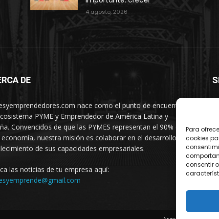
importante: crecer
4 agosto, 2026
ERCA DE
S
syemprendedores.com nace como el punto de encuentro
ecosistema PYME y Emprendedor de América Latina y
ña. Convencidos de que las PYMES representan el 90% de
Para ofrec
 economía, nuestra misión es colaborar en el desarrollo y
cookies pa
consentimi
alecimiento de sus capacidades empresariales.
comportami
consentir o
ica las noticias de tu empresa aquí:
característ
esyemprende@gmail.com